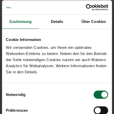
Atmosphäre haben.
Location
Plus Bowling Center Wien
Zustimmung
Details
Über Cookies
Beheimgasse 5-7
A-1170 Wien
Tel: +431 405 63 20
Cookie Information
office@plusbowling.at
Wir verwenden Cookies, um Ihnen ein optimales
www.plusbowling.at
Webseiten-Erlebnis zu bieten. Neben den für den Betrieb
Bei Turnieren oder Vergleichskämpfen auch andere
der Seite notwendigen Cookies nutzen wir auch Matomo
Bowlinghallen
Analytics für Webanalysen. Weitere Informationen finden
Sie in den Details.
Zusätzliche Infos
Aktuelle Meisterschaftstabellen:
http://www.plushallenliga.at/3_ergebnisse.html
Einwilligungsauswahl
Notwendig
Regelmäßige Termine
Mittwoch / 20:00 - 22:00 /
wöchentliches Training
Präferenzen